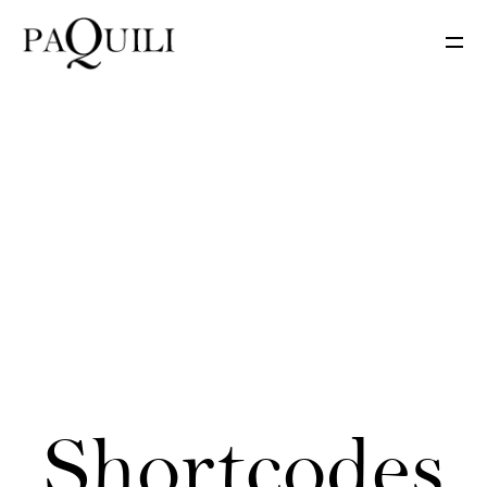
S
h
o
r
t
c
o
d
e
s